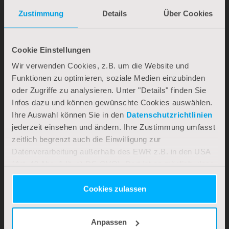
Zustimmung
Details
Über Cookies
Sportpaket – direktes Fahrgefühl erleben
Cookie Einstellungen
Starrer A-Head-Vorbau, gerader Lenker und Starrgabel –
Wir verwenden Cookies, z.B. um die Website und
die perfekte Kombination, wenn du sportlich und schnell
Funktionen zu optimieren, soziale Medien einzubinden
unterwegs sein möchtest. Mit direktem Fahrgefühl und
oder Zugriffe zu analysieren. Unter "Details" finden Sie
weniger Kraftaufwand steigt der Fun-Faktor auf jeder Tour.
Infos dazu und können gewünschte Cookies auswählen.
Ihre Auswahl können Sie in den
Datenschutzrichtlinien
jederzeit einsehen und ändern. Ihre Zustimmung umfasst
zeitlich begrenzt auch die Einwilligung zur
Datenverarbeitung außerhalb des EWR z.B. in den USA
(Art. 49 Abs. 1 lit. a) DS-GVO). Dort ist es möglich, dass
Behörden zu Kontroll- und Überwachungszwecken auf
Ihre Daten zugreifen und dabei weder wirksame
Cookies zulassen
Rechtsbehelfe noch Betroffenenrechte durchsetzbar sein
können.
Anpassen