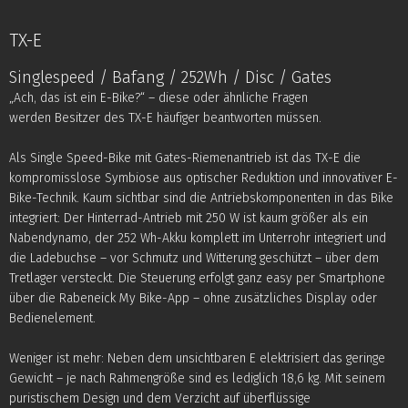
TX-E
Singlespeed / Bafang / 252Wh / Disc / Gates
„Ach, das ist ein E-Bike?“ – diese oder ähnliche Fragen
werden Besitzer des TX-E häufiger beantworten müssen.
Als Single Speed-Bike mit Gates-Riemenantrieb ist das TX-E die
kompromisslose Symbiose aus optischer Reduktion und innovativer E-
Bike-Technik. Kaum sichtbar sind die Antriebskomponenten in das Bike
integriert: Der Hinterrad-Antrieb mit 250 W ist kaum größer als ein
Nabendynamo, der 252 Wh-Akku komplett im Unterrohr integriert und
die Ladebuchse – vor Schmutz und Witterung geschützt – über dem
Tretlager versteckt. Die Steuerung erfolgt ganz easy per Smartphone
über die Rabeneick My Bike-App – ohne zusätzliches Display oder
Bedienelement.
Weniger ist mehr: Neben dem unsichtbaren E elektrisiert das geringe
Gewicht – je nach Rahmengröße sind es lediglich 18,6 kg. Mit seinem
puristischem Design und dem Verzicht auf überflüssige