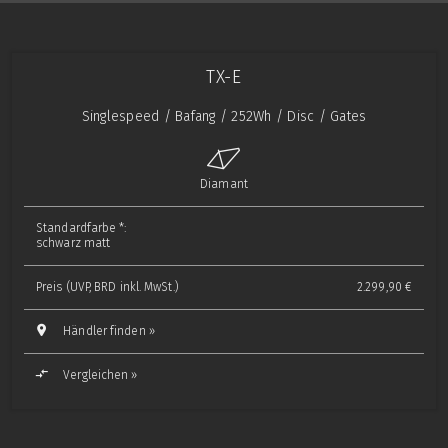
TX-E
Singlespeed / Bafang / 252Wh / Disc / Gates
Diamant
Standardfarbe *:
schwarz matt
Preis (UVP, BRD inkl. MwSt.)
2.299,90 €
Händler finden »
Vergleichen »