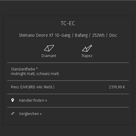
TC-EC
Shimano Deore XT 10-Gang / Bafang / 252Wh / Disc
Diamant
Trapez
Standardfarbe *:
midnight matt, schwarz matt
Preis (UVP, BRD inkl. MwSt.)
2.519,90 €
Händler finden »
Vergleichen »