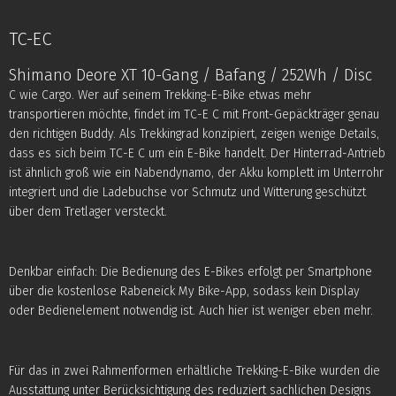
TC-EC
Shimano Deore XT 10-Gang / Bafang / 252Wh / Disc
C wie Cargo. Wer auf seinem Trekking-E-Bike etwas mehr
transportieren möchte, findet im TC-E C mit Front-Gepäckträger genau
den richtigen Buddy. Als Trekkingrad konzipiert, zeigen wenige Details,
dass es sich beim TC-E C um ein E-Bike handelt. Der Hinterrad-Antrieb
ist ähnlich groß wie ein Nabendynamo, der Akku komplett im Unterrohr
integriert und die Ladebuchse vor Schmutz und Witterung geschützt
über dem Tretlager versteckt.
Denkbar einfach: Die Bedienung des E-Bikes erfolgt per Smartphone
über die kostenlose Rabeneick My Bike-App, sodass kein Display
oder Bedienelement notwendig ist. Auch hier ist weniger eben mehr.
Für das in zwei Rahmenformen erhältliche Trekking-E-Bike wurden die
Ausstattung unter Berücksichtigung des reduziert sachlichen Designs